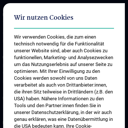
INFORMATIONEN FÜR PATIENT:INNEN
Wir nutzen Cookies
Terminvereinbarung
Ambulanzen
Wir verwenden Cookies, die zum einen
Erkrankungen & Behandlungsspektrum
technisch notwendig für die Funktionalität
unserer Website sind, aber auch Cookies zu
funktionellen, Marketing- und Analysezwecken
UNSERE ABTEILUNGEN
um das Nutzungserlebnis auf unserer Seite zu
Klinische Abteilung für Allgemeine Hals-, Nasen- und
optimieren. Mit Ihrer Einwilligung zu den
Ohrenheilkunde
Cookies werden sowohl von uns Daten
Klinische Abteilung für Phoniatrie-Logopädie
verarbeitet als auch von Drittanbieter:innen,
die ihren Sitz teilweise in Drittländern (z.B. den
STUDIUM, AUS- UND WEITERBILDUNG
USA) haben. Nähere Informationen zu den
Tools und den Partner:innen finden Sie in
Studium und Lehre
unserer Datenschutzerklärung, in der wir auch
genau erklären, was eine Datenübermittlung in
FORSCHUNG
die USA bedeuten kann. Ihre Cookie-