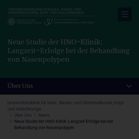
Skip
to
main
content
Neue Studie der HNO-Klinik:
Langzeit-Erfolge bei der Behandlung
von Nasenpolypen
Über Uns
Universitätsklinik für Hals-, Nasen- und Ohrenheilkunde, Kopf-
und Halschirurgie
Über Uns
News
Neue Studie der HNO-Klinik: Langzeit-Erfolge bei der
Behandlung von Nasenpolypen