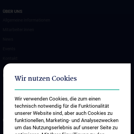
ÜBER UNS
Allgemeine Informationen
Mitarbeiter:innen
News
Events
Kontakt
INFORMATIONEN FÜR PATIENT:INNEN
Wir nutzen Cookies
Terminvereinbarung
Ambulanzen
Wir verwenden Cookies, die zum einen
Erkrankungen & Behandlungsspektrum
technisch notwendig für die Funktionalität
unserer Website sind, aber auch Cookies zu
funktionellen, Marketing- und Analysezwecken
UNSERE ABTEILUNGEN
um das Nutzungserlebnis auf unserer Seite zu
Klinische Abteilung für Allgemeine Hals-, Nasen- und