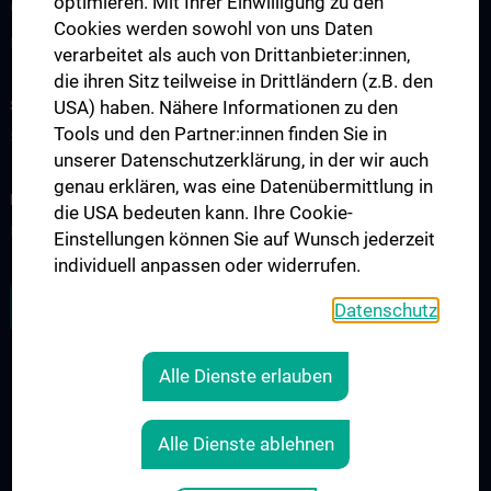
optimieren. Mit Ihrer Einwilligung zu den
Ohrenheilkunde
Cookies werden sowohl von uns Daten
Klinische Abteilung für Phoniatrie-Logopädie
verarbeitet als auch von Drittanbieter:innen,
die ihren Sitz teilweise in Drittländern (z.B. den
STUDIUM, AUS- UND WEITERBILDUNG
USA) haben. Nähere Informationen zu den
Tools und den Partner:innen finden Sie in
Studium und Lehre
unserer Datenschutzerklärung, in der wir auch
genau erklären, was eine Datenübermittlung in
FORSCHUNG
die USA bedeuten kann. Ihre Cookie-
Forschungsbereiche
Einstellungen können Sie auf Wunsch jederzeit
individuell anpassen oder widerrufen.
ZU DEN OFFENEN STELLEN
Datenschutz
Alle Dienste erlauben
RECHTLICHES
KONTAKT
Alle Dienste ablehnen
COOKIE-EINSTELLUNGEN
IMPRESSUM