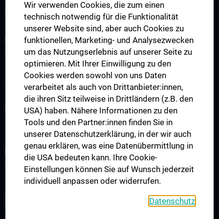
Wir verwenden Cookies, die zum einen
Erkrankungen & Behandlungsspektrum
technisch notwendig für die Funktionalität
unserer Website sind, aber auch Cookies zu
funktionellen, Marketing- und Analysezwecken
UNSERE ABTEILUNGEN
um das Nutzungserlebnis auf unserer Seite zu
Klinische Abteilung für Allgemeine Hals-, Nasen- und
optimieren. Mit Ihrer Einwilligung zu den
Ohrenheilkunde
Cookies werden sowohl von uns Daten
Klinische Abteilung für Phoniatrie-Logopädie
verarbeitet als auch von Drittanbieter:innen,
die ihren Sitz teilweise in Drittländern (z.B. den
STUDIUM, AUS- UND WEITERBILDUNG
USA) haben. Nähere Informationen zu den
Tools und den Partner:innen finden Sie in
Studium und Lehre
unserer Datenschutzerklärung, in der wir auch
genau erklären, was eine Datenübermittlung in
FORSCHUNG
die USA bedeuten kann. Ihre Cookie-
Forschungsbereiche
Einstellungen können Sie auf Wunsch jederzeit
individuell anpassen oder widerrufen.
ZU DEN OFFENEN STELLEN
Datenschutz