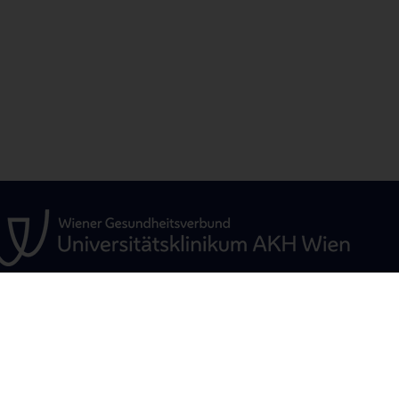
ÜR
UNSERE ABTEILUNGEN
STUDIUM, AUS- 
WEITERBILDUN
Klinische Abteilung für