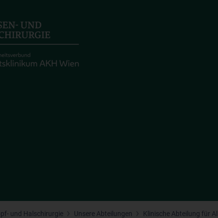
opf- und Halschirurgie
Unsere Abteilungen
Klinische Abteilung für 