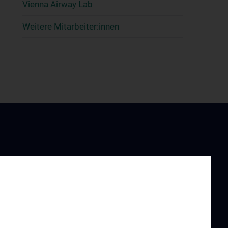
Vienna Airway Lab
Weitere Mitarbeiter:innen
UND
FORSCHUNG
G
Forschungsbereiche