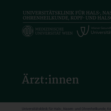
Skip
to
main
content
Ärzt:innen
Universitätsklinik für Hals-, Nasen- und Ohrenheilkunde, K