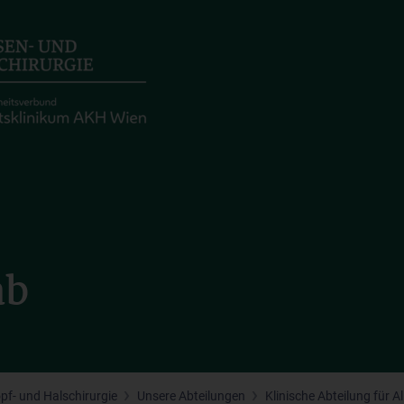
ab
opf- und Halschirurgie
Unsere Abteilungen
Klinische Abteilung für 