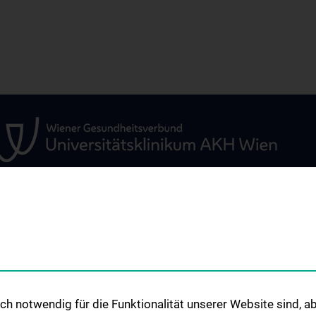
ÜR
UNSERE ABTEILUNGEN
STUDIUM, AUS- 
WEITERBILDUN
Klinische Abteilung für
Allgemeine Hals-, Nasen- und
Studium und Leh
Ohrenheilkunde
h notwendig für die Funktionalität unserer Website sind, ab
Klinische Abteilung für