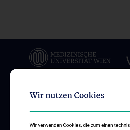
Wir nutzen Cookies
ÜBER UNS
INFORMATIONEN F
PATIENT:INNEN
Allgemeine Informationen
Terminvereinbarung
Mitarbeiter:innen
Ambulanzen
News
Wir verwenden Cookies, die zum einen technisc