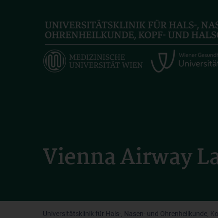
Skip
to
main
content
Vienna Airway L
Universitätsklinik für Hals-, Nasen- und Ohrenheilkunde, K