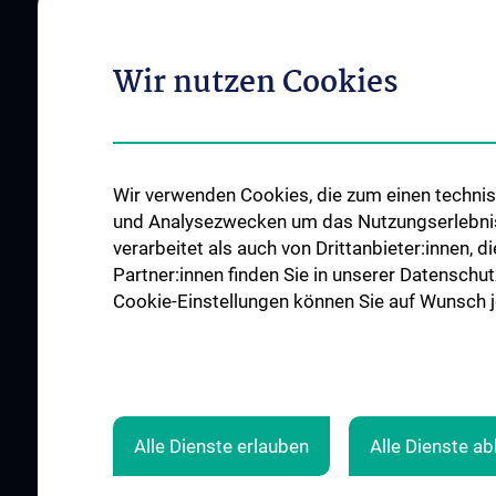
Wir nutzen Cookies
ÜBER UNS
INFORMATIONEN F
PATIENT:INNEN
Allgemeine Informationen
Terminvereinbarung
Mitarbeiter:innen
Ambulanzen
News
Wir verwenden Cookies, die zum einen technisc
und Analysezwecken um das Nutzungserlebnis a
Erkrankungen &
Events
verarbeitet als auch von Drittanbieter:innen, d
Behandlungsspektr
Kontakt
Partner:innen finden Sie in unserer Datenschut
Cookie-Einstellungen können Sie auf Wunsch je
ZU DEN OFFENEN
STELLEN
Alle Dienste erlauben
Alle Dienste a