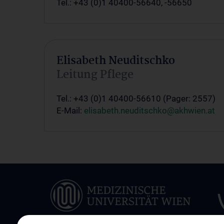
Tel.: +43 (0)1 40400-56640, -56650
Elisabeth Neuditschko
Leitung Pflege
Tel.: +43 (0)1 40400-56610 (Pager: 2557)
E-Mail:
elisabeth.neuditschko@akhwien.at