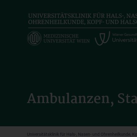
Skip
to
main
content
Ambulanzen, Sta
Universitätsklinik für Hals-, Nasen- und Ohrenheilkunde, K