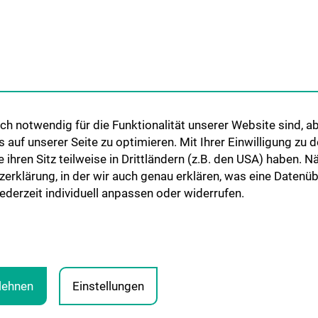
ÜR
UNSERE ABTEILUNGEN
STUDIUM, AUS- 
WEITERBILDUN
Klinische Abteilung für
Allgemeine Hals-, Nasen- und
Studium und Leh
Ohrenheilkunde
h notwendig für die Funktionalität unserer Website sind, ab
Klinische Abteilung für
uf unserer Seite zu optimieren. Mit Ihrer Einwilligung zu
Phoniatrie-Logopädie
ie ihren Sitz teilweise in Drittländern (z.B. den USA) haben.
um
zerklärung, in der wir auch genau erklären, was eine Datenü
derzeit individuell anpassen oder widerrufen.
blehnen
Einstellungen