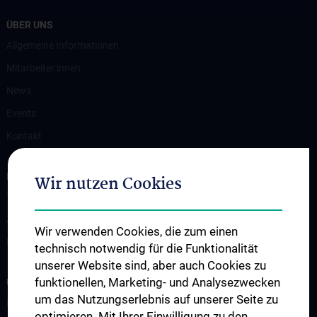
ÜBER UNS
Allgemeine Informationen
Mitarbeiter:innen
News
Events
Kontakt
INFORMATIONEN FÜR PATIENT:INNEN
Wir nutzen Cookies
Terminvereinbarung
Ambulanzen
Wir verwenden Cookies, die zum einen
Erkrankungen & Behandlungsspektrum
technisch notwendig für die Funktionalität
unserer Website sind, aber auch Cookies zu
funktionellen, Marketing- und Analysezwecken
UNSERE ABTEILUNGEN
um das Nutzungserlebnis auf unserer Seite zu
Klinische Abteilung für Allgemeine Hals-, Nasen- und
optimieren. Mit Ihrer Einwilligung zu den