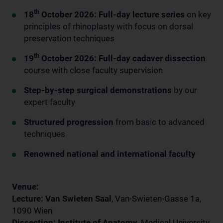
th
18
October 2026: Full-day lecture series
on key
principles of rhinoplasty with focus on dorsal
preservation techniques
th
19
October 2026: Full-day cadaver dissection
course with close faculty supervision
Step-by-step surgical demonstrations
by our
expert faculty
Structured progression
from basic to advanced
techniques
Renowned national and international faculty
Venue:
Lecture:
Van Swieten Saal
, Van-Swieten-Gasse 1a,
1090 Wien
Dissection:
Institute of Anatomy
, Medical University