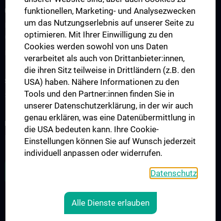
funktionellen, Marketing- und Analysezwecken
UNSERE ABTEILUNGEN
um das Nutzungserlebnis auf unserer Seite zu
Klinische Abteilung für Allgemeine Hals-, Nasen- und
optimieren. Mit Ihrer Einwilligung zu den
Ohrenheilkunde
Cookies werden sowohl von uns Daten
Klinische Abteilung für Phoniatrie-Logopädie
verarbeitet als auch von Drittanbieter:innen,
die ihren Sitz teilweise in Drittländern (z.B. den
STUDIUM, AUS- UND WEITERBILDUNG
USA) haben. Nähere Informationen zu den
Tools und den Partner:innen finden Sie in
Studium und Lehre
unserer Datenschutzerklärung, in der wir auch
genau erklären, was eine Datenübermittlung in
FORSCHUNG
die USA bedeuten kann. Ihre Cookie-
Forschungsbereiche
Einstellungen können Sie auf Wunsch jederzeit
individuell anpassen oder widerrufen.
ZU DEN OFFENEN STELLEN
Datenschutz
Alle Dienste erlauben
RECHTLICHES