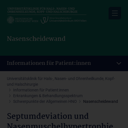
Skip
to
main
content
Nasenscheidewand
Informationen für Patient:innen
Universitätsklinik für Hals-, Nasen- und Ohrenheilkunde, Kopf-
und Halschirurgie
Informationen für Patient:innen
Erkrankungen & Behandlungsspektrum
Schwerpunkte der Allgemeinen HNO
Nasenscheidewand
Septumdeviation und
Nasenmuschelhypertrophie