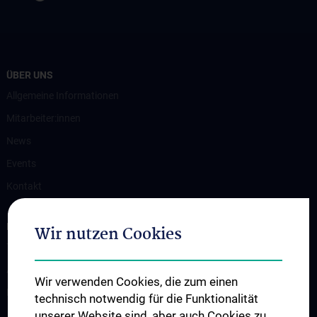
ÜBER UNS
Allgemeine Informationen
Mitarbeiter:innen
News
Events
Kontakt
INFORMATIONEN FÜR PATIENT:INNEN
Wir nutzen Cookies
Terminvereinbarung
Ambulanzen
Wir verwenden Cookies, die zum einen
Erkrankungen & Behandlungsspektrum
technisch notwendig für die Funktionalität
unserer Website sind, aber auch Cookies zu