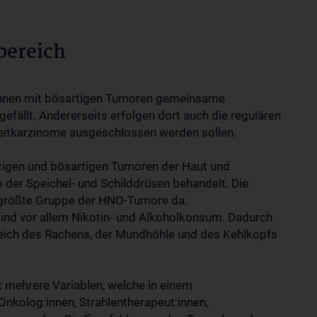
bereich
innen mit bösartigen Tumoren gemeinsame
fällt. Andererseits erfolgen dort auch die regulären
eitkarzinome ausgeschlossen werden sollen.
rtigen und bösartigen Tumoren der Haut und
der Speichel- und Schilddrüsen behandelt. Die
e größte Gruppe der HNO-Tumore da.
sind vor allem Nikotin- und Alkoholkonsum. Dadurch
reich des Rachens, der Mundhöhle und des Kehlkopfs
t mehrere Variablen, welche in einem
nkolog:innen, Strahlentherapeut:innen,