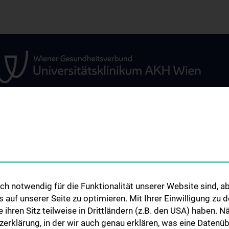
ÜR
UNSERE ABTEILUNGEN
STUDIUM, AUS- 
WEITERBILDUN
Klinische Abteilung für
Allgemeine Hals-, Nasen- und
Studium und Leh
Ohrenheilkunde
h notwendig für die Funktionalität unserer Website sind, ab
Klinische Abteilung für
uf unserer Seite zu optimieren. Mit Ihrer Einwilligung zu
Phoniatrie-Logopädie
ie ihren Sitz teilweise in Drittländern (z.B. den USA) haben.
um
zerklärung, in der wir auch genau erklären, was eine Datenü