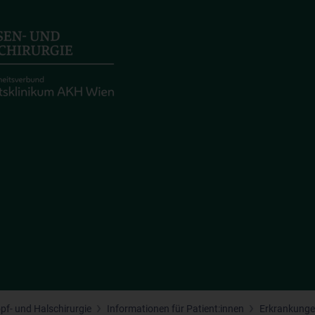
opf- und Halschirurgie
Informationen für Patient:innen
Erkrankunge