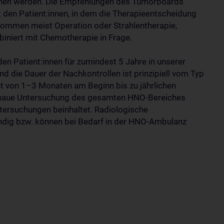
ochen werden. Die Empfehlungen des Tumorboards
t den Patient:innen, in dem die Therapieentscheidung
kommen meist Operation oder Strahlentherapie,
biniert mit Chemotherapie in Frage.
en Patient:innen für zumindest 5 Jahre in unserer
nd die Dauer der Nachkontrollen ist prinzipiell vom Typ
t von 1–3 Monaten am Beginn bis zu jährlichen
 genaue Untersuchung des gesamten HNO-Bereiches
tersuchungen beinhaltet. Radiologische
endig bzw. können bei Bedarf in der HNO-Ambulanz