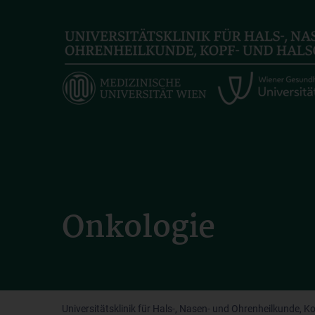
Skip
to
main
content
Onkologie
Universitätsklinik für Hals-, Nasen- und Ohrenheilkunde, K