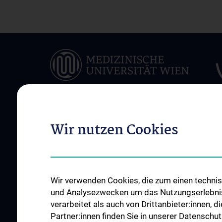
Wir nutzen Cookies
ÜBER UNS
INFORMATIONEN F
PATIENT:INNEN
Allgemeine Informationen
Terminvereinbarung
Mitarbeiter:innen
Ambulanzen
News
Wir verwenden Cookies, die zum einen technisc
und Analysezwecken um das Nutzungserlebnis a
Erkrankungen &
Events
verarbeitet als auch von Drittanbieter:innen, d
Behandlungsspektr
Kontakt
Partner:innen finden Sie in unserer Datenschut